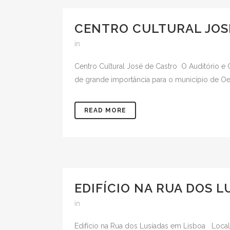
CENTRO CULTURAL JOSÉ
in
Centro Cultural José de Castro O Auditório e 
de grande importância para o município de Oeir
READ MORE
EDIFÍCIO NA RUA DOS L
in
Edifício na Rua dos Lusíadas em Lisboa Locali