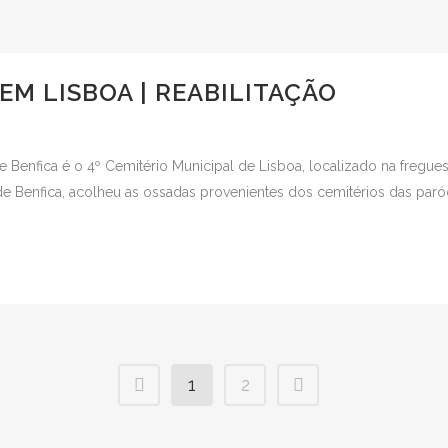
EM LISBOA | REABILITAÇÃO
 Benfica é o 4º Cemitério Municipal de Lisboa, localizado na fregue
 de Benfica, acolheu as ossadas provenientes dos cemitérios das paróq
1
2