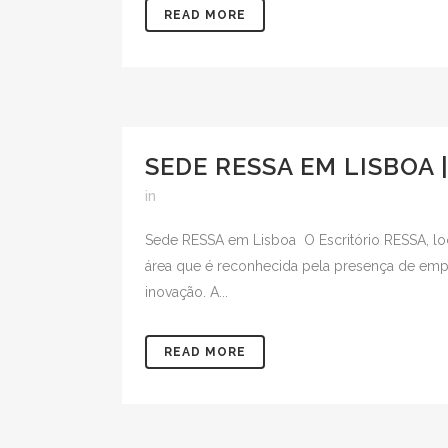
READ MORE
SEDE RESSA EM LISBOA 
in
Sede RESSA em Lisboa O Escritório RESSA, loca
área que é reconhecida pela presença de emp
inovação. A...
READ MORE