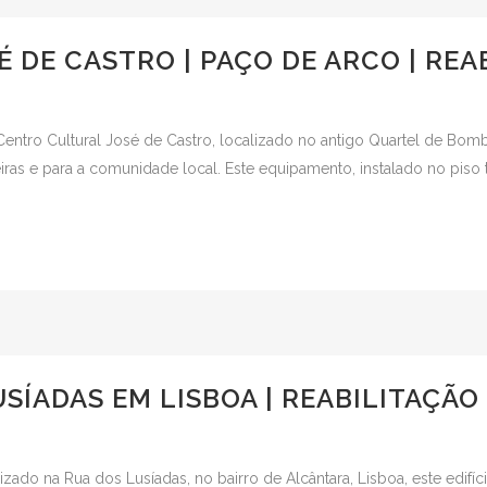
 DE CASTRO | PAÇO DE ARCO | REA
Centro Cultural José de Castro, localizado no antigo Quartel de Bom
as e para a comunidade local. Este equipamento, instalado no piso té
USÍADAS EM LISBOA | REABILITAÇÃO
zado na Rua dos Lusíadas, no bairro de Alcântara, Lisboa, este edifí