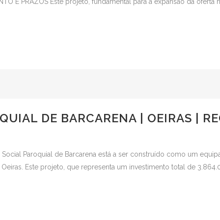
O E PRAZOS Este projeto, fundamental para a expansão da oferta ha
QUIAL DE BARCARENA | OEIRAS | R
o Social Paroquial de Barcarena está a ser construído como um equi
Oeiras. Este projeto, que representa um investimento total de 3.864.0