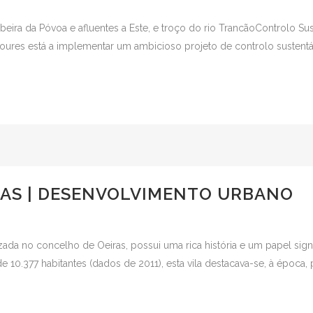
a da Póvoa e afluentes a Este, e troço do rio TrancãoControlo Sus
Loures está a implementar um ambicioso projeto de controlo sustentá
IRAS | DESENVOLVIMENTO URBANO
zada no concelho de Oeiras, possui uma rica história e um papel signif
0.377 habitantes (dados de 2011), esta vila destacava-se, à época,