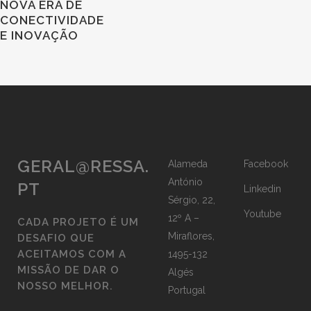
NOVA ERA DE
CONECTIVIDADE
E INOVAÇÃO
GERAL@RESSA.
Alameda
Facebook
António
PT
Linkedin
Sérgio, 22,
Youtube
12º A –
CADA PROJETO É UM
Miraflores,
DESAFIO QUE
ACEITAMOS COM A
1495-132
MISSÃO DE DAR O
Algés
NOSSO MELHOR.
Portugal