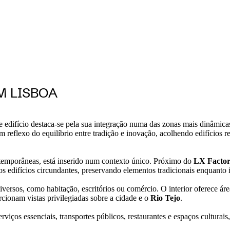
M LISBOA
ste edifício destaca-se pela sua integração numa das zonas mais dinâmica
 reflexo do equilíbrio entre tradição e inovação, acolhendo edifícios r
ontemporâneas, está inserido num contexto único. Próximo do
LX Facto
s edifícios circundantes, preservando elementos tradicionais enquanto
diversos, como habitação, escritórios ou comércio. O interior oferece
cionam vistas privilegiadas sobre a cidade e o
Rio Tejo
.
erviços essenciais, transportes públicos, restaurantes e espaços cultur