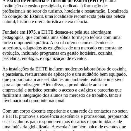
A
Escola de Hotelaria e Turismo do Estoril (EHTE)
é uma
instituição de ensino prestigiada, dedicada à formação de
profissionais no setor do turismo, hotelaria e restauração. Localizada
no coração do
Estoril
, uma localidade reconhecida pela sua beleza
natural, história e oferta turística de excelência.
Fundada em
1975
, a EHTE destaca-se pela sua abordagem
pedagógica, que combina uma sólida formação teórica com uma
forte componente prática. A escola oferece cursos técnicos e
superiores, adaptados às exigências de um mercado em constante
evolução, incluindo programas em gestão hoteleira, cozinha,
pastelaria, enologia, e organização de eventos.
As instalações da EHTE incluem modernos laboratórios de cozinha
e pastelaria, restaurantes de aplicação e um auditório bem equipado,
que proporcionam aos estudantes um ambiente realista e imersivo
para a aprendizagem. Além disso, a proximidade ao setor
empresarial e turístico permite o acesso a estágios e parcerias que
facilitam a integração dos alunos no mercado de trabalho, tanto a
nível nacional como internacional.
Com um corpo docente experiente e uma rede de contactos no setor,
a EHTE promove a excelência académica e profissional, preparando
os seus alunos para responderem aos desafios e oportunidades de
uma indústria globalizada. A escola é também palco de eventos que